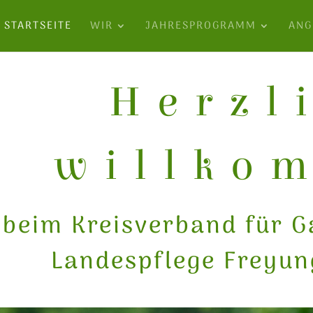
STARTSEITE
WIR
JAHRESPROGRAMM
ANG
Herzl
willko
beim Kreisverband für G
Landespflege Freyun