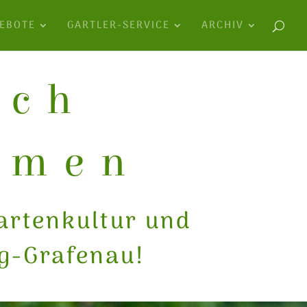
EBOTE
GARTLER-SERVICE
ARCHIV
ich
mmen
artenkultur und
g-Grafenau!