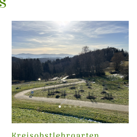
s
Kreisobstlehrgarten