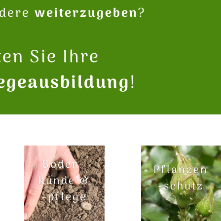
dere
weiterzugeben
?
en Sie Ihre
egeausbildung
!
Boden-
Pflanzen
kunde &
-schutz
-pflege