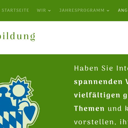
STARTSEITE
WIR
JAHRESPROGRAMM
ANG
bildung
Haben Sie In
spannenden 
vielfältigen 
Themen
und k
vorstellen, i