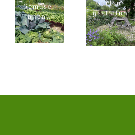
Garten-
Gemüse-
gestaltun
anbau
g