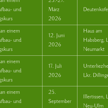
 an einem
25.-27.
ufbau- und
März
Deutenkof
gskurs
2026
 an einem
Haus am
12. Juni
ufbau- und
Habsberg, L
2026
gskurs
Neumarkt
 an einem
17. Juli
Unterliezh
ufbau- und
2026
Lkr. Dillin
gskurs
 an einem
25.
Illertissen, 
ufbau- und
September
Neu-Ulm