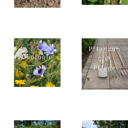
Pflanzun
Ökologie
g &
Pflege