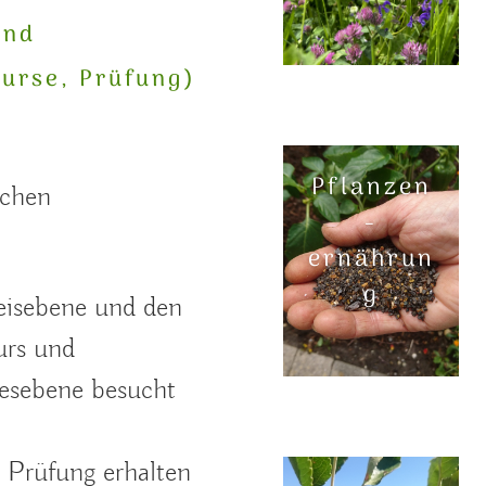
und
urse, Prüfung)
Pflanzen
schen
-
ernährun
g
eisebene und den
urs und
desebene besucht
 Prüfung erhalten