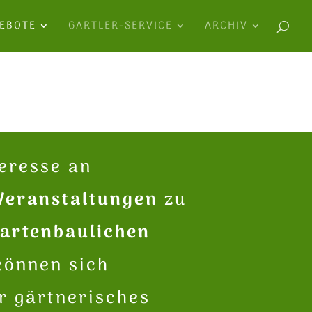
EBOTE
GARTLER-SERVICE
ARCHIV
teresse an
Veranstaltungen
zu
gartenbaulichen
önnen sich
hr gärtnerisches