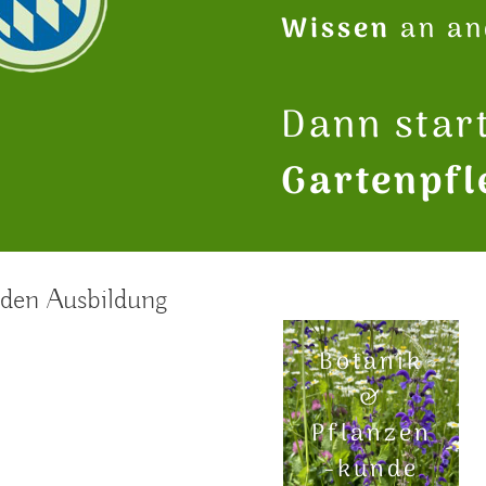
Wissen
an an
Dann start
Gartenpfl
nden Ausbildung
Botanik
&
Pflanzen
-kunde